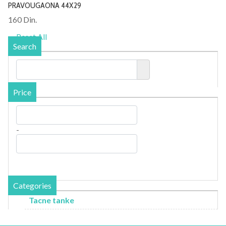
PRAVOUGAONA 44X29
160 Din.
Reset All
Search
Price
-
Categories
Tacne tanke