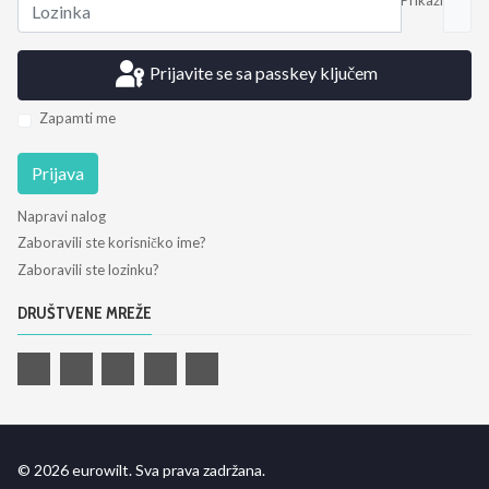
Prijavite se sa passkey ključem
Zapamti me
Prijava
Napravi nalog
Zaboravili ste korisničko ime?
Zaboravili ste lozinku?
DRUŠTVENE MREŽE
© 2026 eurowilt. Sva prava zadržana.