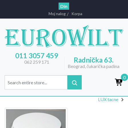
Din
Moj nalog
Korpa
011 3057 459
Radnička 63.
062 259 171
Beograd, čukarička padina
0
LUX tacne