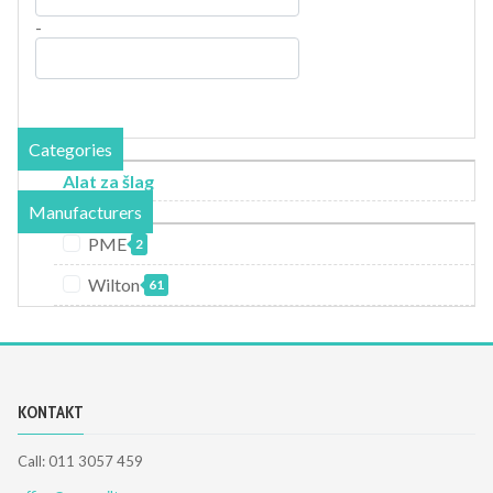
-
Categories
Alat za šlag
Manufacturers
PME
2
Wilton
61
KONTAKT
Call: 011 3057 459