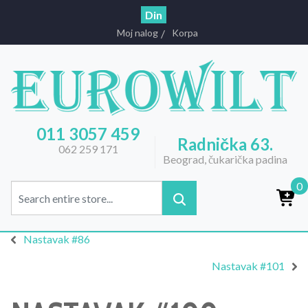
Din
Moj nalog
Korpa
011 3057 459
Radnička 63.
062 259 171
Beograd, čukarička padina
0
Nastavak #86
Nastavak #101