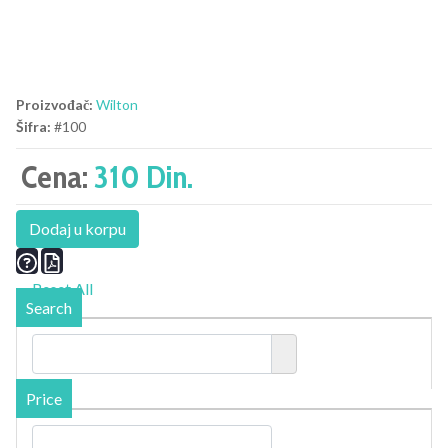
Proizvođač:
Wilton
Šifra:
#100
Cena:
310 Din.
Dodaj u korpu
Reset All
Search
Price