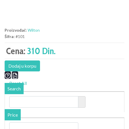
Proizvođač:
Wilton
Šifra:
#101
Cena:
310 Din.
Dodaj u korpu
Reset All
Search
Price