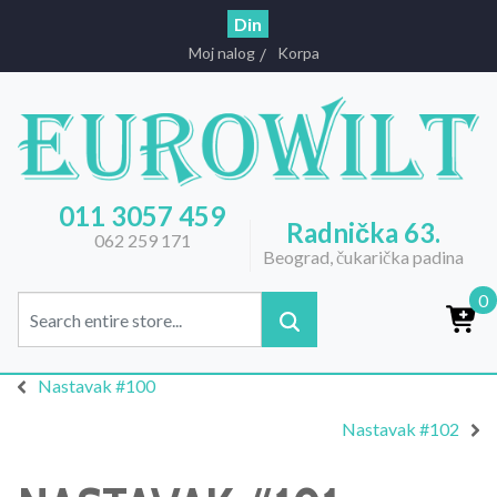
Din
Moj nalog
Korpa
011 3057 459
Radnička 63.
062 259 171
Beograd, čukarička padina
0
Nastavak #100
Nastavak #102