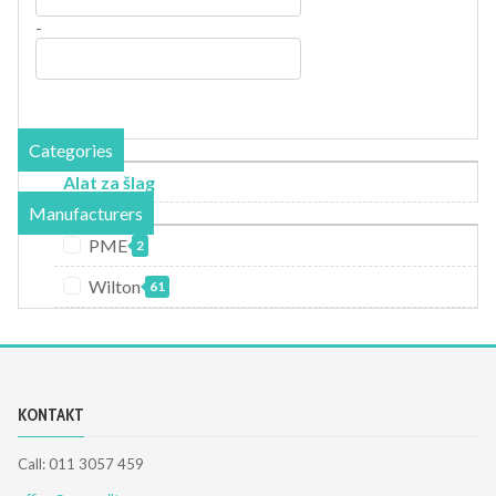
-
Categories
Alat za šlag
Manufacturers
PME
2
Wilton
61
KONTAKT
Call: 011 3057 459