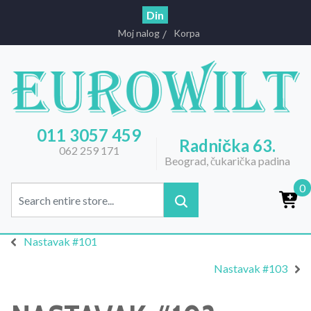
Din
Moj nalog
Korpa
011 3057 459
Radnička 63.
062 259 171
Beograd, čukarička padina
0
Nastavak #101
Nastavak #103