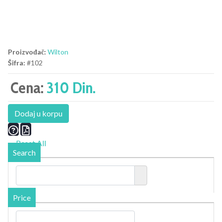
Proizvođač:
Wilton
Šifra:
#102
Cena:
310 Din.
Dodaj u korpu
Reset All
Search
Price