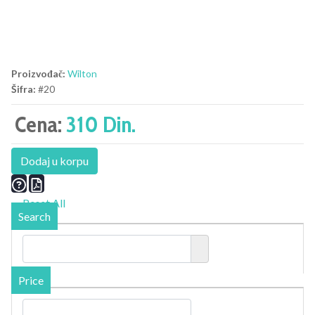
Proizvođač:
Wilton
Šifra:
#20
Cena:
310 Din.
Dodaj u korpu
Reset All
Search
Price