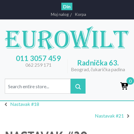
Din
Moj nalog
Korpa
011 3057 459
Radnička 63.
062 259 171
Beograd, čukarička padina
0
Nastavak #18
Nastavak #21