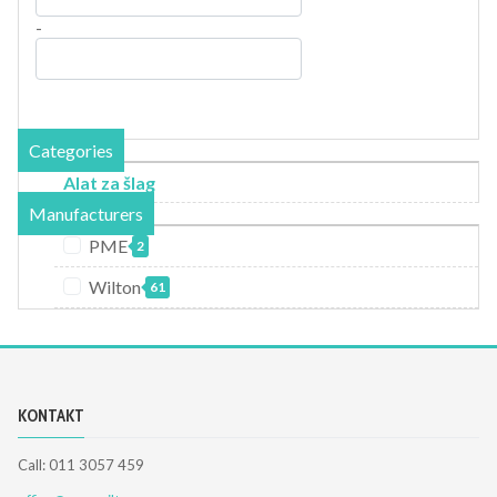
-
Categories
Alat za šlag
Manufacturers
PME
2
Wilton
61
KONTAKT
Call: 011 3057 459