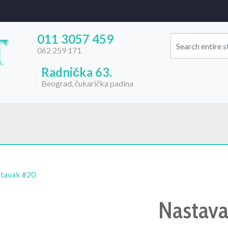
011 3057 459
062 259 171
Radnička 63.
Beograd, čukarička padina
tavak #20
Nastava