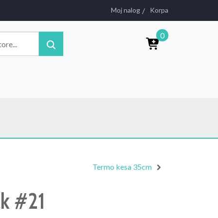
Moj nalog
Korpa
0
Termo kesa 35cm
k #21