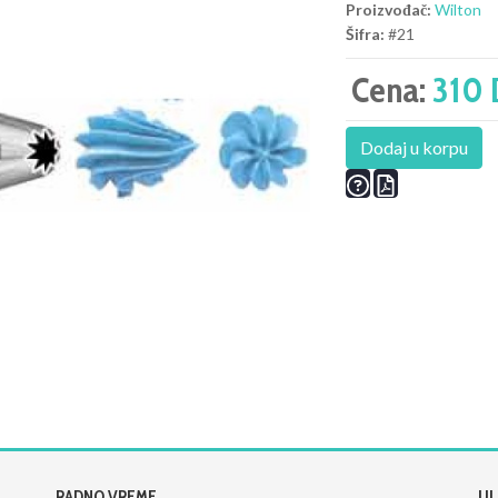
Proizvođač:
Wilton
Šifra:
#21
Cena:
310 
Dodaj u korpu
RADNO VREME
UL