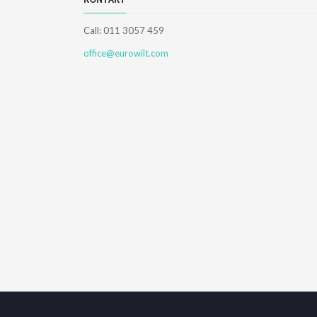
Call: 011 3057 459
office@eurowilt.com