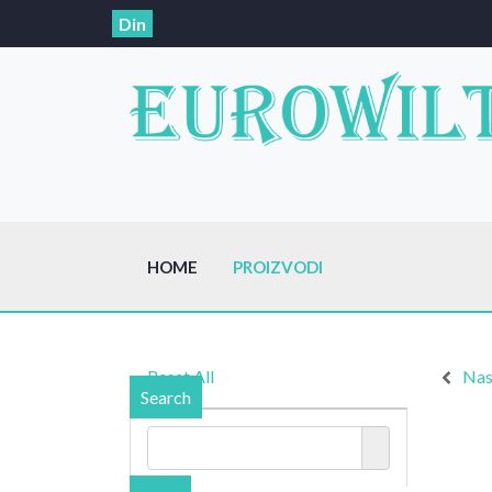
Din
HOME
PROIZVODI
Reset All
Nas
Search