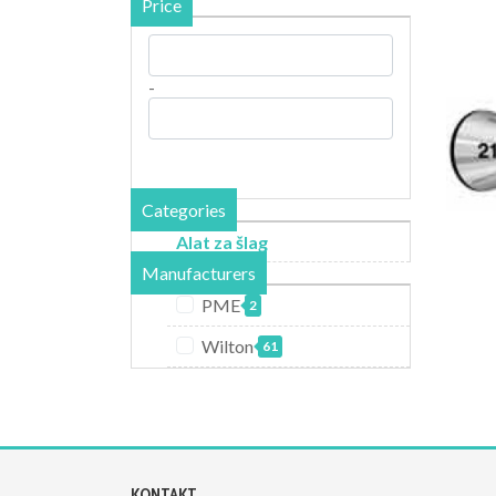
Price
-
Categories
Alat za šlag
Manufacturers
PME
2
Wilton
61
KONTAKT