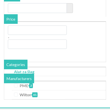
Price
-
Categories
Alat za šlag
Manufacturers
PME
2
Wilton
61