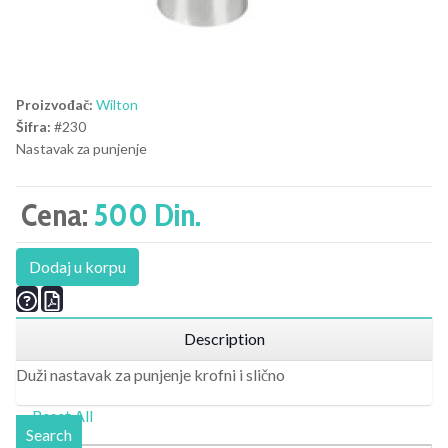
Proizvođač:
Wilton
Šifra:
#230
Nastavak za punjenje
Cena:
500 Din.
Dodaj u korpu
Description
Duži nastavak za punjenje krofni i slično
Reset All
Search