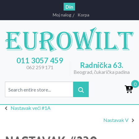
Din
Moj nalog
Korpa
011 3057 459
Radnička 63.
062 259 171
Beograd, čukarička padina
0
Nastavak veći #1A
Nastavak V