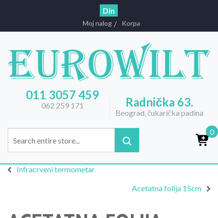
Din
Moj nalog
Korpa
011 3057 459
Radnička 63.
062 259 171
Beograd, čukarička padina
0
Infracrveni termometar
Acetatna folija 15cm