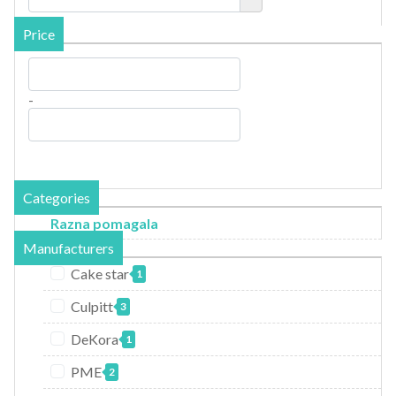
Price
-
Categories
Razna pomagala
Manufacturers
Cake star
1
Culpitt
3
DeKora
1
PME
2