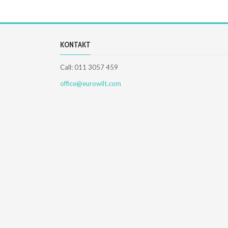
KONTAKT
Call: 011 3057 459
office@eurowilt.com