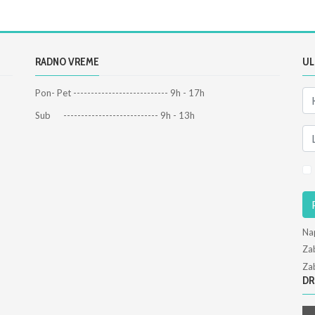
RADNO VREME
UL
Pon- Pet --------------------------- 9h - 17h
Sub --------------------------- 9h - 13h
Na
Zab
Zab
DR