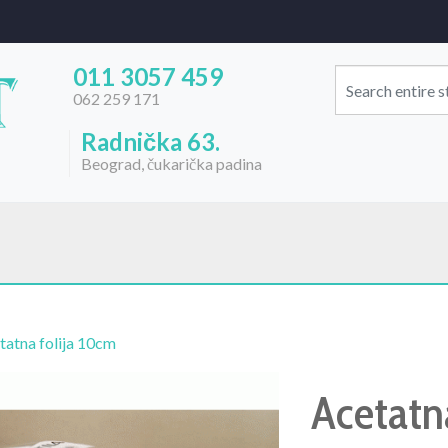
011 3057 459
062 259 171
Radnička 63.
Beograd, čukarička padina
tatna folija 10cm
Acetatn