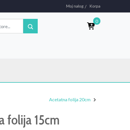
Moj nalog
Korpa
0
Acetatna folija 20cm
a folija 15cm