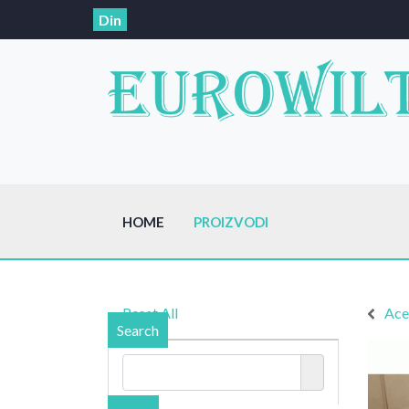
Din
HOME
PROIZVODI
Reset All
Ace
Search