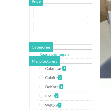
Price
-
Categories
Razna pomagala
Manufacturers
Cake star
1
Culpitt
3
DeKora
1
PME
2
Wilton
5