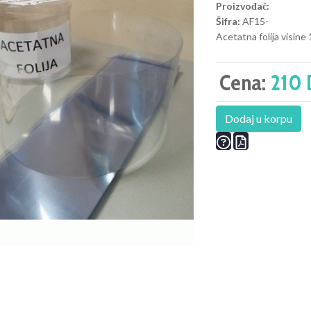
Proizvođač:
Šifra:
AF15-
Acetatna folija visine
Cena:
210 
Dodaj u korpu