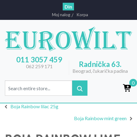
Din
Moj nalog
Korpa
011 3057 459
Radnička 63.
062 259 171
Beograd, čukarička padina
0
Boja Rainbow lilac 25g
Boja Rainbow mint green