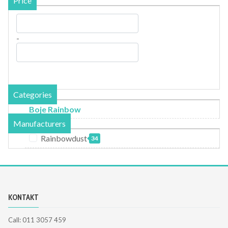
Price
-
Categories
Boje Rainbow
Manufacturers
Rainbowdust
34
KONTAKT
Call: 011 3057 459