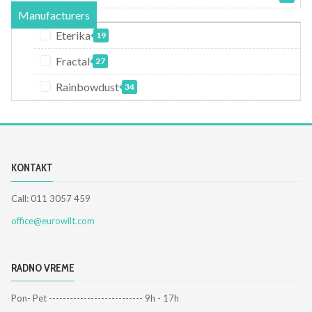
Manufacturers
Eterika
19
Fractal
27
Rainbowdust
34
KONTAKT
Call: 011 3057 459
office@eurowilt.com
RADNO VREME
Pon- Pet --------------------------- 9h - 17h