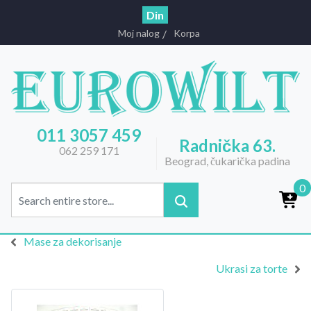
Din
Moj nalog
Korpa
011 3057 459
Radnička 63.
062 259 171
Beograd, čukarička padina
0
Mase za dekorisanje
Ukrasi za torte