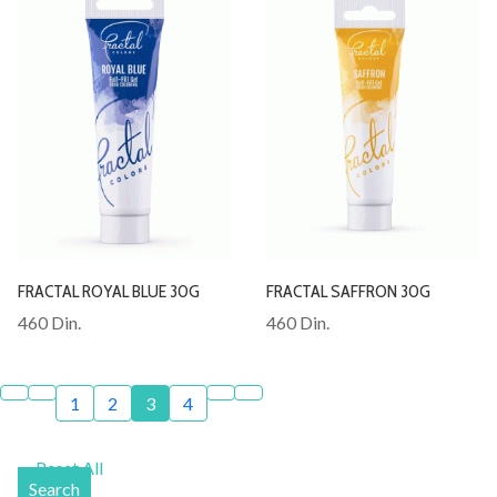
FRACTAL ROYAL BLUE 30G
FRACTAL SAFFRON 30G
460 Din.
460 Din.
1
2
3
4
Reset All
Search