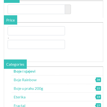
Price
-
Categories
Boje i sjajevi
Boje Rainbow
34
Boje u prahu 200g
22
Eterika
19
Fractal
27