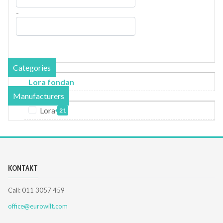
-
Categories
Lora fondan
Manufacturers
Lora
21
KONTAKT
Call: 011 3057 459
office@eurowilt.com