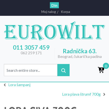
Din
Moj nalog
Korpa
011 3057 459
Radnička 63.
062 259 171
Beograd, čukarička padina
0
Lora šampanj
Lora plava štrumf 700g