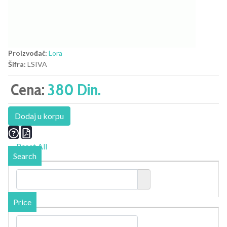
Proizvođač:
Lora
Šifra:
LSIVA
Cena:
380 Din.
Dodaj u korpu
Reset All
Search
Price