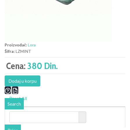
Proizvođač:
Lora
Šifra:
LZMINT
Cena:
380 Din.
Dodaj u korpu
Reset All
Search