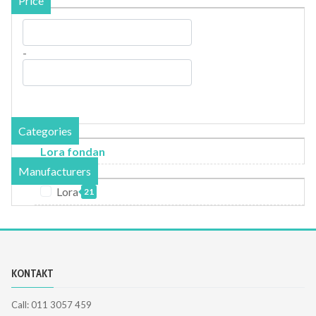
Price
-
Categories
Lora fondan
Manufacturers
Lora
21
KONTAKT
Call: 011 3057 459