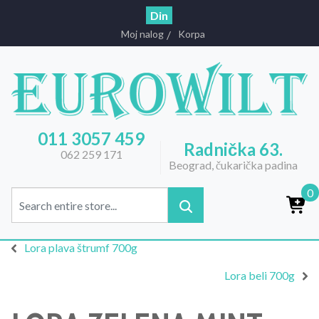
Din
Moj nalog
Korpa
011 3057 459
Radnička 63.
062 259 171
Beograd, čukarička padina
0
Lora plava štrumf 700g
Lora beli 700g