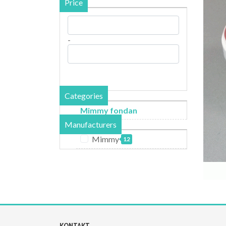
Price
-
Categories
Mimmy fondan
Manufacturers
Mimmy
12