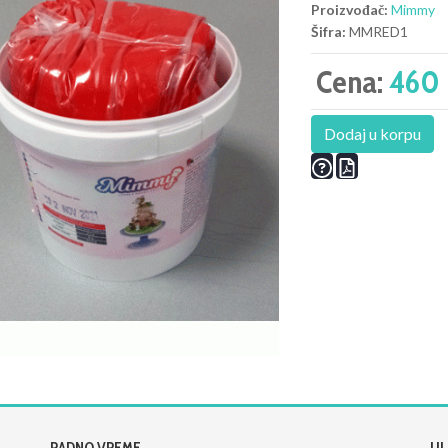
Proizvođač:
Mimmy
Šifra:
MMRED1
Cena:
460 
Dodaj u korpu