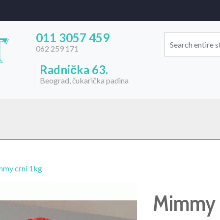
011 3057 459
062 259 171
Radnička 63.
Beograd, čukarička padina
my crni 1kg
Mimmy c