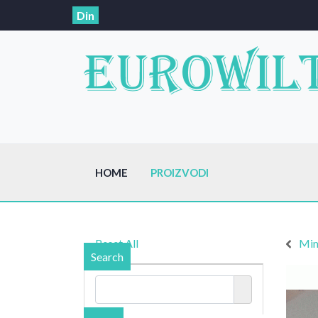
Din
HOME
PROIZVODI
Reset All
Mim
Search