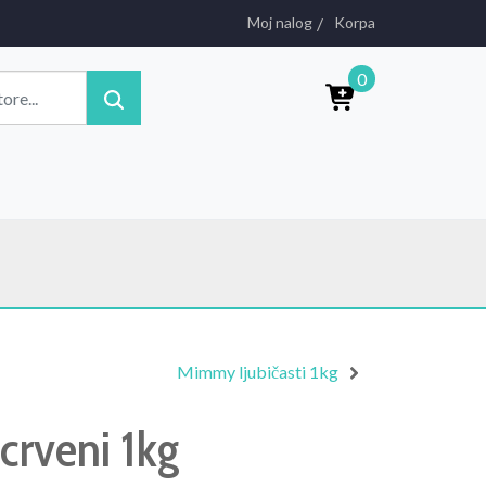
Moj nalog
Korpa
0
Mimmy ljubičasti 1kg
rveni 1kg