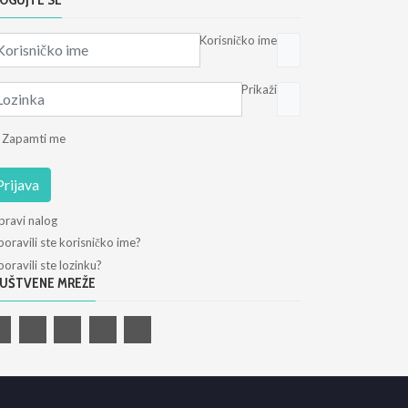
OGUJTE SE
Korisničko ime
Prikaži
Zapamti me
Prijava
pravi nalog
oravili ste korisničko ime?
oravili ste lozinku?
UŠTVENE MREŽE