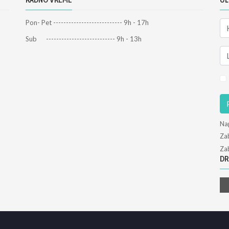
RADNO VREME
UL
Pon- Pet --------------------------- 9h - 17h
Sub --------------------------- 9h - 13h
Na
Zab
Zab
DR