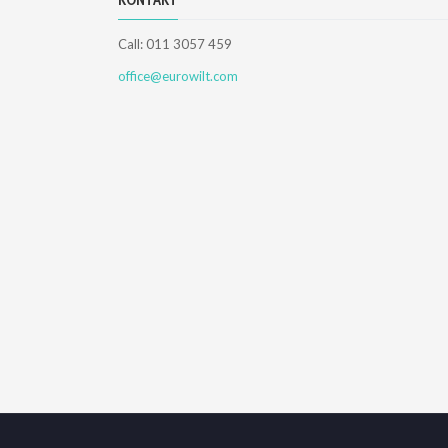
KONTAKT
Call: 011 3057 459
office@eurowilt.com