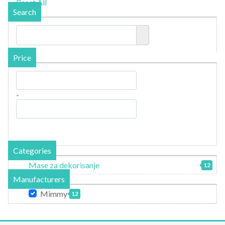
Reset All
Search
Price
-
Categories
Mase za dekorisanje
12
Manufacturers
Mimmy
12