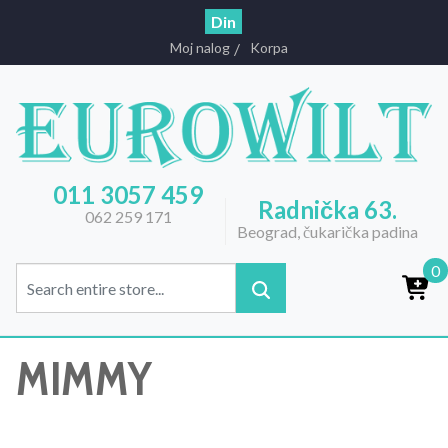
Din
Moj nalog
Korpa
011 3057 459
Radnička 63.
062 259 171
Beograd, čukarička padina
0
MIMMY