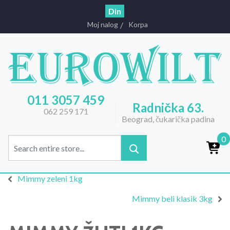
Din
Moj nalog
Korpa
011 3057 459
Radnička 63.
062 259 171
Beograd, čukarička padina
0
Mimmy zeleni 1kg
Mimmy beli klasik 3kg