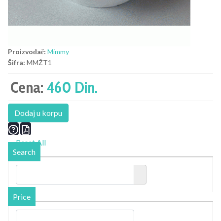
Proizvođač:
Mimmy
Šifra:
MMŽT1
Cena:
460 Din.
Dodaj u korpu
Reset All
Search
Price