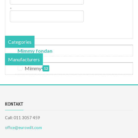
-
Categories
Mimmy fondan
Manufacturers
Mimmy
12
KONTAKT
Call: 011 3057 459
office@eurowilt.com