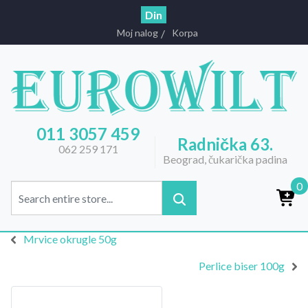
Din
Moj nalog
Korpa
011 3057 459
Radnička 63.
062 259 171
Beograd, čukarička padina
0
Mrvice okrugle 50g
Perlice biser 100g