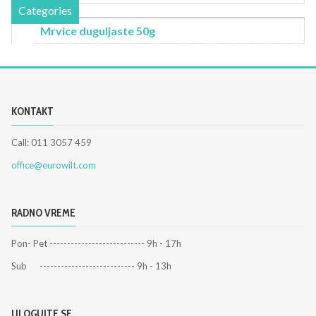
Categories
Mrvice duguljaste 50g
KONTAKT
Call: 011 3057 459
office@eurowilt.com
RADNO VREME
Pon- Pet --------------------------- 9h - 17h
Sub --------------------------- 9h - 13h
ULOGUJTE SE