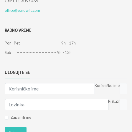
Call: 011 3057 459
office@eurowilt.com
RADNO VREME
Pon- Pet --------------------------- 9h - 17h
Sub --------------------------- 9h - 13h
ULOGUJTE SE
Korisničko ime
Prikaži
Zapamti me