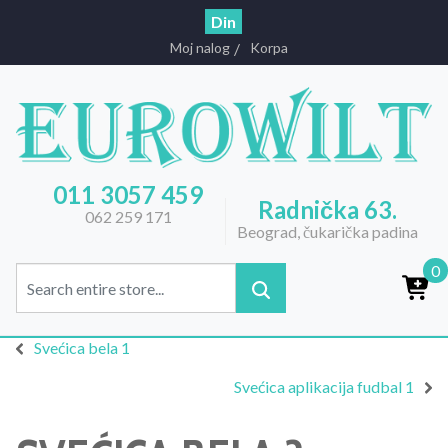
Din
Moj nalog
Korpa
011 3057 459
Radnička 63.
062 259 171
Beograd, čukarička padina
0
Svećica bela 1
Svećica aplikacija fudbal 1