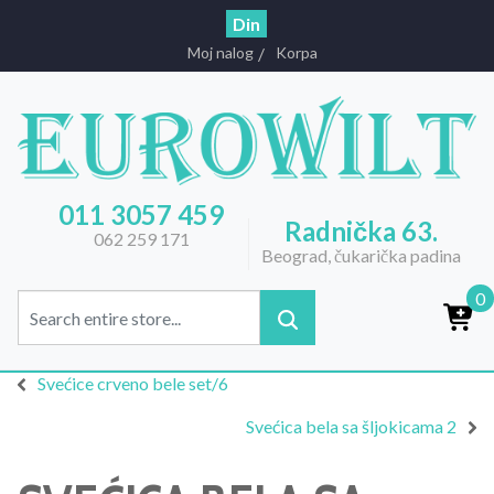
Din
Moj nalog
Korpa
011 3057 459
Radnička 63.
062 259 171
Beograd, čukarička padina
0
Svećice crveno bele set/6
Svećica bela sa šljokicama 2