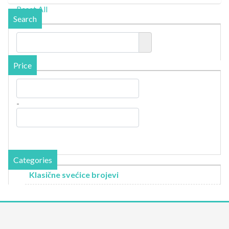
Reset All
Search
Price
-
Categories
Klasične svećice brojevi