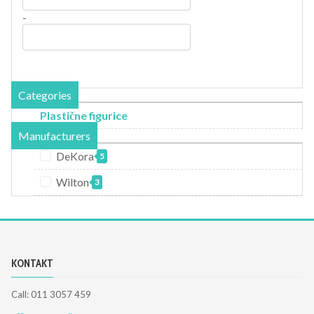
-
Categories
Plastične figurice
Manufacturers
DeKora
5
Wilton
3
KONTAKT
Call: 011 3057 459