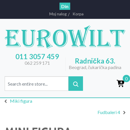
Din
Moj nalog
Korpa
011 3057 459
Radnička 63.
062 259 171
Beograd, čukarička padina
0
Miki figura
Fudbaleri 4