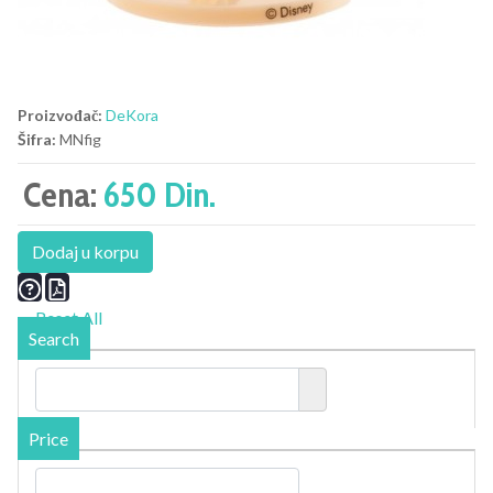
Proizvođač:
DeKora
Šifra:
MNfig
Cena:
650 Din.
Dodaj u korpu
Reset All
Search
Price