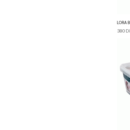
LORA 
380 Di