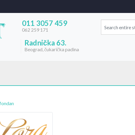
011 3057 459
062 259 171
Radnička 63.
Beograd, čukarička padina
fondan