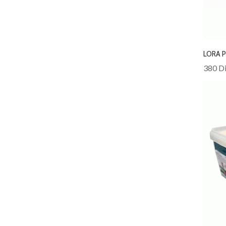
LORA 
380 Di