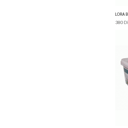
LORA 
380 Di