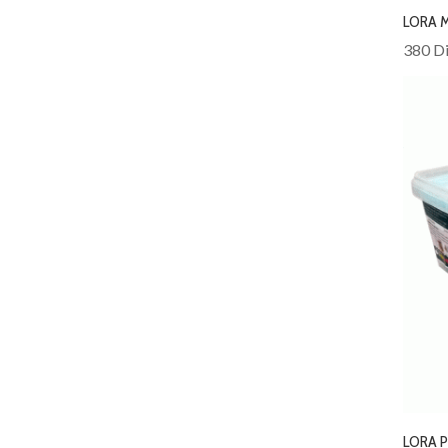
LORA 
380 Di
LORA P