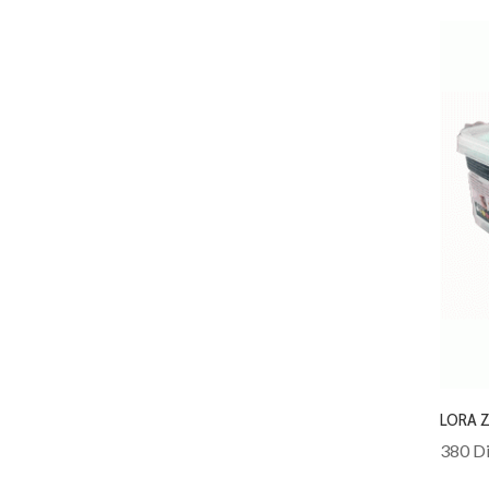
LORA 
380 Di