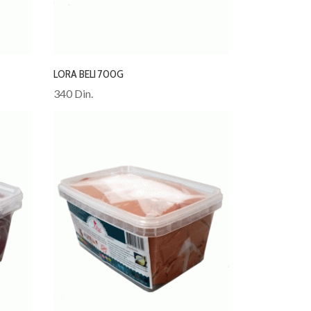
LORA BELI 700G
340 Din.