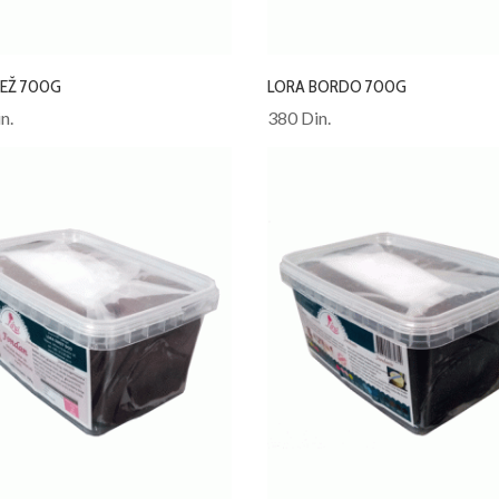
BEŽ 700G
LORA BORDO 700G
n.
380 Din.