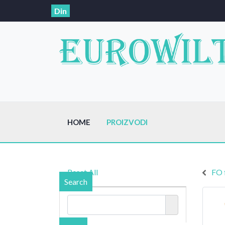
Din
HOME
PROIZVODI
Reset All
FO 
Search