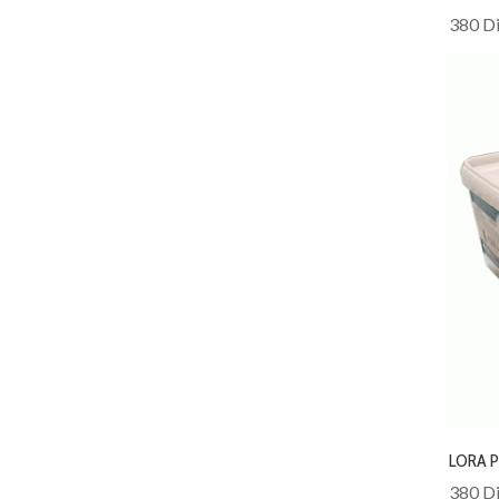
380 Di
LORA 
380 Di