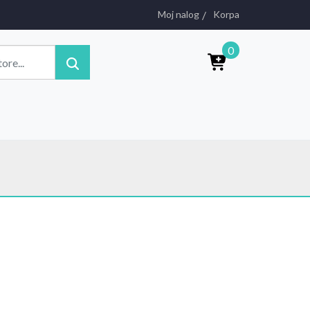
Moj nalog
Korpa
0