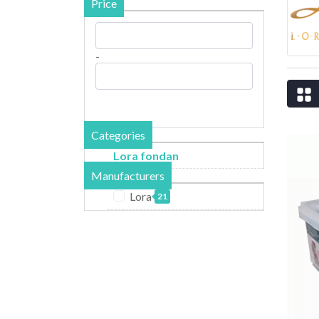
Price
-
Categories
Lora fondan
Manufacturers
Lora
21