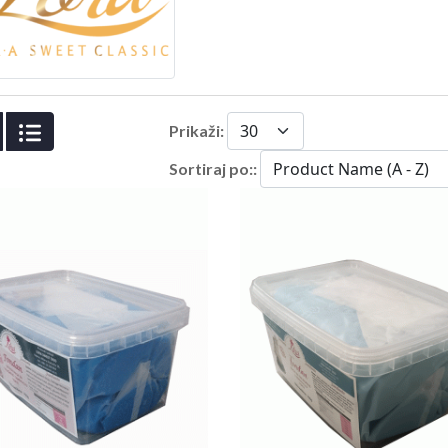
Prikaži:
Sortiraj po::