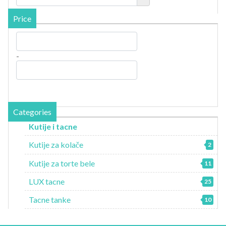
Price
-
Categories
Kutije i tacne
Kutije za kolače
2
Kutije za torte bele
11
LUX tacne
25
Tacne tanke
10