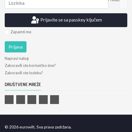
Prijavite se sa passkey ključem
Zapamti me
Prijava
Napravi nalog
Zaboravili ste korisničko ime?
Zaboravili ste lozinku?
DRUŠTVENE MREŽE
© 2026 eurowilt. Sva prava zadržana.