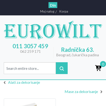
Din
Moj nalog
Korpa
011 3057 459
Radnička 63.
062 259 171
Beograd, čukarička padina
0
Alati za dekorisanje
Mase za dekorisanje