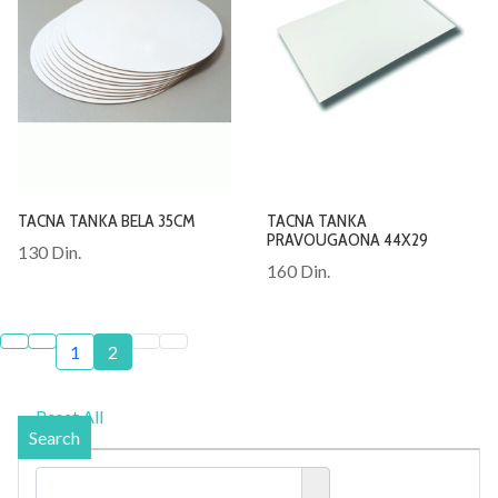
TACNA TANKA BELA 35CM
TACNA TANKA
PRAVOUGAONA 44X29
130 Din.
160 Din.
1
2
Reset All
Search