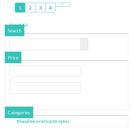
1
2
3
4
Reset All
Search
Price
-
Categories
Klasične svećice brojevi