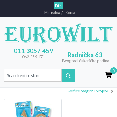
Din
Moj nalog
Korpa
011 3057 459
Radnička 63.
062 259 171
Beograd, čukarička padina
0
Svećice magični brojevi